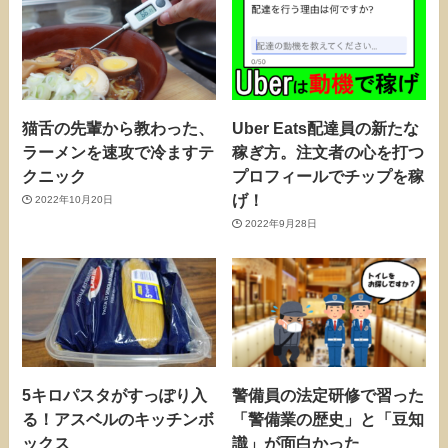
猫舌の先輩から教わった、
Uber Eats配達員の新たな
ラーメンを速攻で冷ますテ
稼ぎ方。注文者の心を打つ
クニック
プロフィールでチップを稼
げ！
2022年10月20日
2022年9月28日
5キロパスタがすっぽり入
警備員の法定研修で習った
る！アスベルのキッチンボ
「警備業の歴史」と「豆知
ックス
識」が面白かった