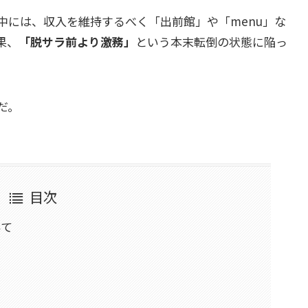
中には、収入を維持するべく「出前館」や「menu」な
果、
「脱サラ前より激務」
という本末転倒の状態に陥っ
だ。
目次
いて