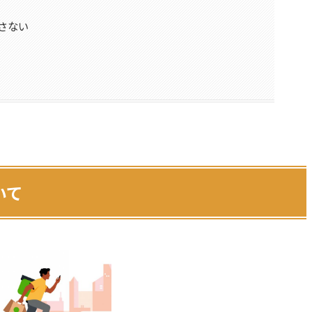
さない
いて