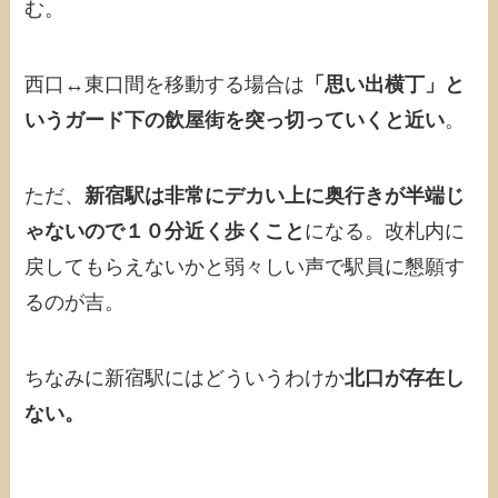
む。
西口↔︎東口間を移動する場合は
「思い出横丁」と
いうガード下の飲屋街を突っ切っていくと近い
。
ただ、
新宿駅は非常にデカい上に奥行きが半端じ
ゃないので１０分近く歩くこと
になる。改札内に
戻してもらえないかと弱々しい声で駅員に懇願す
るのが吉。
ちなみに新宿駅にはどういうわけか
北口が存在し
ない。