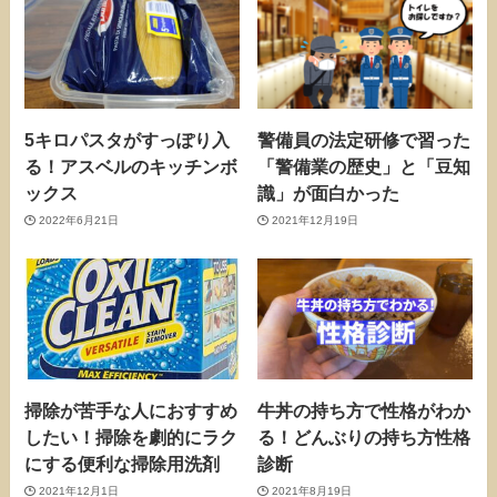
5キロパスタがすっぽり入
警備員の法定研修で習った
る！アスベルのキッチンボ
「警備業の歴史」と「豆知
ックス
識」が面白かった
2022年6月21日
2021年12月19日
掃除が苦手な人におすすめ
牛丼の持ち方で性格がわか
したい！掃除を劇的にラク
る！どんぶりの持ち方性格
にする便利な掃除用洗剤
診断
2021年12月1日
2021年8月19日