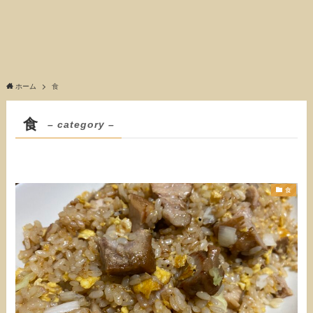
ホーム
食
食
– category –
食